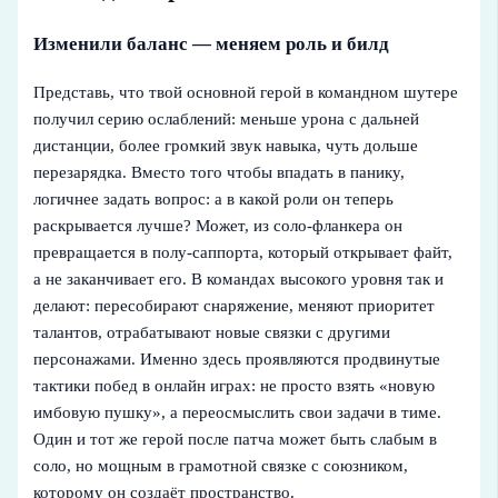
Изменили баланс — меняем роль и билд
Представь, что твой основной герой в командном шутере
получил серию ослаблений: меньше урона с дальней
дистанции, более громкий звук навыка, чуть дольше
перезарядка. Вместо того чтобы впадать в панику,
логичнее задать вопрос: а в какой роли он теперь
раскрывается лучше? Может, из соло‑фланкера он
превращается в полу‑саппорта, который открывает файт,
а не заканчивает его. В командах высокого уровня так и
делают: пересобирают снаряжение, меняют приоритет
талантов, отрабатывают новые связки с другими
персонажами. Именно здесь проявляются продвинутые
тактики побед в онлайн играх: не просто взять «новую
имбовую пушку», а переосмыслить свои задачи в тиме.
Один и тот же герой после патча может быть слабым в
соло, но мощным в грамотной связке с союзником,
которому он создаёт пространство.