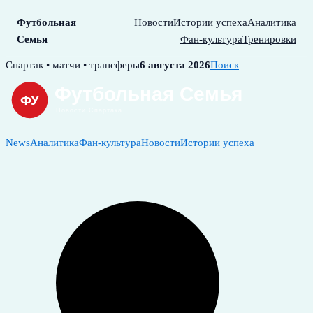
Футбольная
Новости
Истории успеха
Аналитика
Семья
Фан-культура
Тренировки
Skip
Спартак • матчи • трансферы
6 августа 2026
Поиск
to
content
News
Аналитика
Фан-культура
Новости
Истории успеха