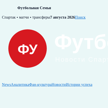
Футбольная Семья
Skip
Спартак • матчи • трансферы
7 августа 2026
Поиск
to
content
News
Аналитика
Фан-культура
Новости
Истории успеха