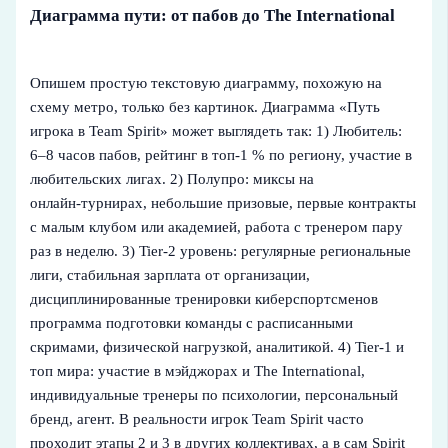
Диаграмма пути: от пабов до The International
Опишем простую текстовую диаграмму, похожую на
схему метро, только без картинок. Диаграмма «Путь
игрока в Team Spirit» может выглядеть так: 1) Любитель:
6–8 часов пабов, рейтинг в топ‑1 % по региону, участие в
любительских лигах. 2) Полупро: миксы на
онлайн‑турнирах, небольшие призовые, первые контракты
с малым клубом или академией, работа с тренером пару
раз в неделю. 3) Tier‑2 уровень: регулярные региональные
лиги, стабильная зарплата от организации,
дисциплинированные тренировки киберспортсменов
программа подготовки команды с расписанными
скримами, физической нагрузкой, аналитикой. 4) Tier‑1 и
топ мира: участие в мэйджорах и The International,
индивидуальные тренеры по психологии, персональный
бренд, агент. В реальности игрок Team Spirit часто
проходит этапы 2 и 3 в других коллективах, а в сам Spirit