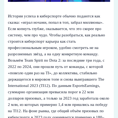
Истории успеха в киберспорте обычно подаются как
сказка: «играл ночами, попал в топ, забрал миллионы».
Если копнуть глубже, оказывается, что это скорее про
систему, чем про чудо. Чтобы разобраться, как реально
строится киберспорт карьера как стать
профессиональным игроком, удобно смотреть не на
разрозненных звёзд, а на одну конкретную команду.
Возьмём Team Spirit по Dota 2: за последние три года, с
2022 по 2024, они прошли путь от команды, с которой
«повезло один раз на TI», до коллектива, стабильно
держащегося в мировом топе и снова выигравшего The
International 2023 (TI12). По данным EsportsEarnings,
суммарно организация превысила порог в 22 млн
долларов призовых, а только за 2023 год заработала около
2 млн, из которых примерно 1,4 млн пришлись на победу
на TI12. На фоне рынка, где общий объём призовых по
киберспорту в 2023 году оценивается примерно в 180–