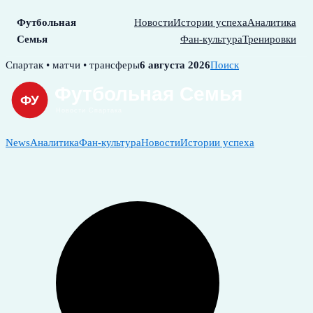
Футбольная
Новости
Истории успеха
Аналитика
Семья
Фан-культура
Тренировки
Skip
Спартак • матчи • трансферы
6 августа 2026
Поиск
to
content
News
Аналитика
Фан-культура
Новости
Истории успеха