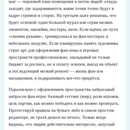
шаг — черновой план помещения и поток людей: откуда
заходят, где задерживаются, какие точки точно будут в
кадре стримов и сторис. На третьем шаге решаешь, что
будет основой: один большой мурал или серия мелких
элементов, наклейки, постеры, неон. Если идёшь по пути
«своими руками», тренируешься на фан-постерах и
небольших модулях. Если планируешь нанять художника
стрит арт для оформления фан-зоны и игровых
пространств профессионально, закладывай не только
бюджет за роспись, но и оплату эскизов, выезд на объект
и последующий мелкий ремонт — жизнь фан-зон
насыщенная, и подкрашивать кое-что придётся.
Параллельно с оформлением пространства набрасывай
набросок фан-игры: базовый сеттинг (мир), роли игроков,
цель партии, как можно победить и как можно проиграть.
Протестируй правила на бумаге либо в самом простом
редакторе, не тратя деньги на печать. Только когда
видишь, что людям действительно интересно, запускай