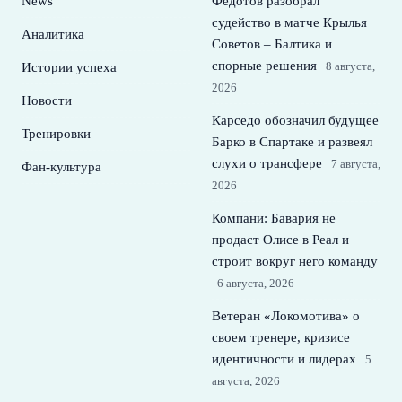
News
Федотов разобрал
судейство в матче Крылья
Аналитика
Советов – Балтика и
спорные решения
8 августа,
Истории успеха
2026
Новости
Карседо обозначил будущее
Тренировки
Барко в Спартаке и развеял
слухи о трансфере
7 августа,
Фан-культура
2026
Компани: Бавария не
продаст Олисе в Реал и
строит вокруг него команду
6 августа, 2026
Ветеран «Локомотива» о
своем тренере, кризисе
идентичности и лидерах
5
августа, 2026