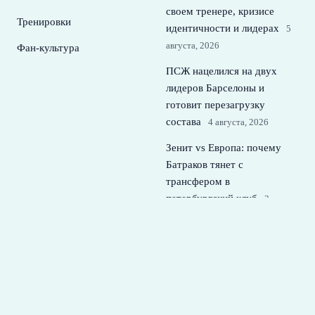
своем тренере, кризисе
Тренировки
идентичности и лидерах
5
августа, 2026
Фан-культура
ПСЖ нацелился на двух
лидеров Барселоны и
готовит перезагрузку
состава
4 августа, 2026
Зенит vs Европа: почему
Батраков тянет с
трансфером в
петербургский клуб
3
августа, 2026
Хаби Алонсо нацелен на
звезду Аталанты: как
трансфер изменит его
команду и Челси
2 августа,
2026