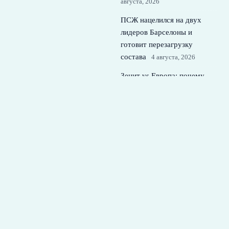
августа, 2026
ПСЖ нацелился на двух
лидеров Барселоны и
готовит перезагрузку
состава
4 августа, 2026
Зенит vs Европа: почему
Батраков тянет с
трансфером в
петербургский клуб
3
августа, 2026
© 2026 Футбольная Семья
Новости Спартака
News
Аналитика