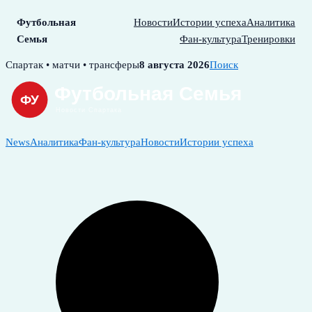
Футбольная
Новости
Истории успеха
Аналитика
Семья
Фан-культура
Тренировки
Skip
Спартак • матчи • трансферы
8 августа 2026
Поиск
to
content
News
Аналитика
Фан-культура
Новости
Истории успеха