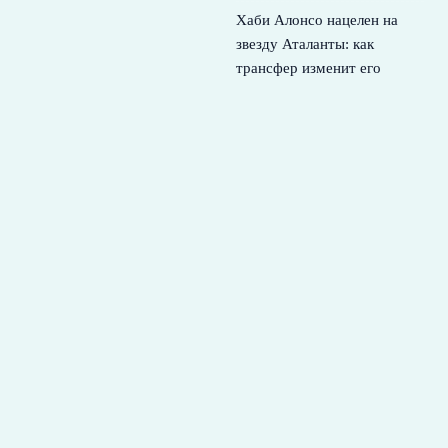
Хаби Алонсо нацелен на
звезду Аталанты: как
трансфер изменит его
команду и Челси
2 августа,
2026
Динамо Махачкала –
Локомотив: составы,
интриги и контекст 2 тура
РПЛ
1 августа, 2026
© 2026 Футбольная Семья
Новости Спартака
News
Аналитика