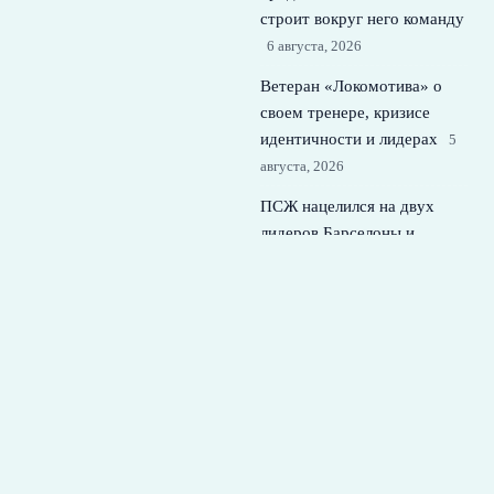
строит вокруг него команду
6 августа, 2026
Ветеран «Локомотива» о
своем тренере, кризисе
идентичности и лидерах
5
августа, 2026
ПСЖ нацелился на двух
лидеров Барселоны и
готовит перезагрузку
состава
4 августа, 2026
© 2026 Футбольная Семья
Новости Спартака
News