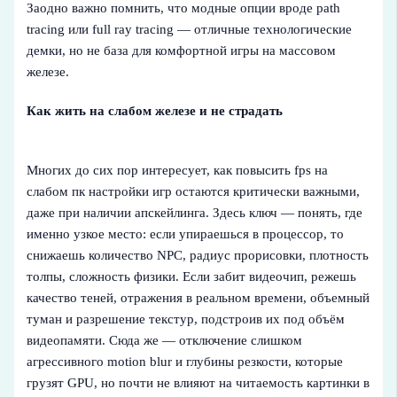
Заодно важно помнить, что модные опции вроде path
tracing или full ray tracing — отличные технологические
демки, но не база для комфортной игры на массовом
железе.
Как жить на слабом железе и не страдать
Многих до сих пор интересует, как повысить fps на
слабом пк настройки игр остаются критически важными,
даже при наличии апскейлинга. Здесь ключ — понять, где
именно узкое место: если упираешься в процессор, то
снижаешь количество NPC, радиус прорисовки, плотность
толпы, сложность физики. Если забит видеочип, режешь
качество теней, отражения в реальном времени, объемный
туман и разрешение текстур, подстроив их под объём
видеопамяти. Сюда же — отключение слишком
агрессивного motion blur и глубины резкости, которые
грузят GPU, но почти не влияют на читаемость картинки в