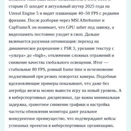
старым i5 заходит в актуальный шутер 2025 года на
Unreal Engine 5 и видит плавающие 40–50 FPS с редкими
фризами. После разборки через MSI Afterburner и
CapFrameX он понимает, что GPU забит под завязку, а
видеопамять постоянно уходит в своп. Дальше
включается разумная оптимизация: переход на
динамическое разрешение с FSR 3, урезание текстур с
«ультра» до «high», отключение сложных отражений и
снижение качества глобального освещения. Итог —
стабильные 80 FPS, ровный frame time и исчезновение
подлагиваний при резких поворотах камеры. Подобные
вдохновляющие примеры показывают, что даже без
апгрейда железа можно вывести игру на новый уровень. А
в киберспортивных дисциплинах, где важна минимальная
задержка, грамотное снижение графики и настройка
частоты обновления монитора дают реальное
конкурентное преимущество, что подтверждают кейсы
успешных проектов в киберспортивных организациях.