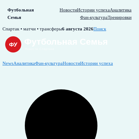
Футбольная
Новости
Истории успеха
Аналитика
Семья
Фан-культура
Тренировки
Skip
Спартак • матчи • трансферы
6 августа 2026
Поиск
to
content
News
Аналитика
Фан-культура
Новости
Истории успеха