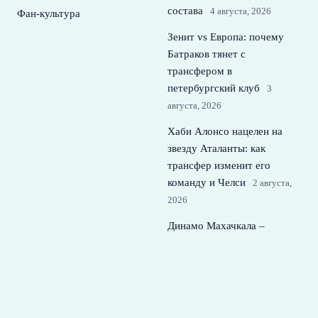
состава
4 августа, 2026
Фан-культура
Зенит vs Европа: почему
Батраков тянет с
трансфером в
петербургский клуб
3
августа, 2026
Хаби Алонсо нацелен на
звезду Аталанты: как
трансфер изменит его
команду и Челси
2 августа,
2026
Динамо Махачкала –
Локомотив: составы,
интриги и контекст 2 тура
РПЛ
1 августа, 2026
© 2026 Футбольная Семья
Новости Спартака