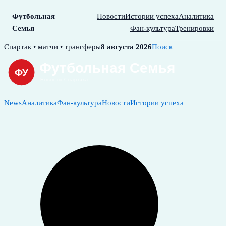
Футбольная
Новости
Истории успеха
Аналитика
Семья
Фан-культура
Тренировки
Skip
Спартак • матчи • трансферы
8 августа 2026
Поиск
to
content
News
Аналитика
Фан-культура
Новости
Истории успеха