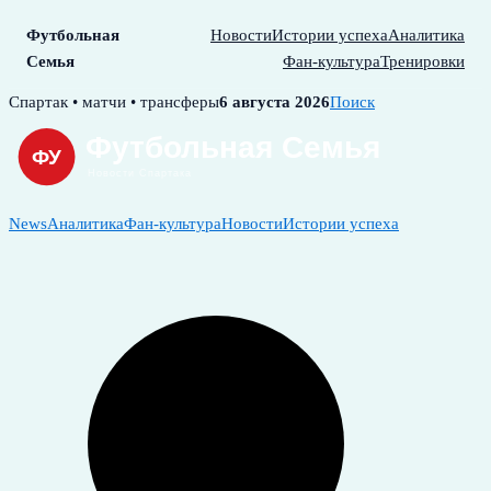
Футбольная
Новости
Истории успеха
Аналитика
Семья
Фан-культура
Тренировки
Skip
Спартак • матчи • трансферы
6 августа 2026
Поиск
to
content
News
Аналитика
Фан-культура
Новости
Истории успеха