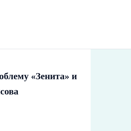
облему «Зенита» и
исова