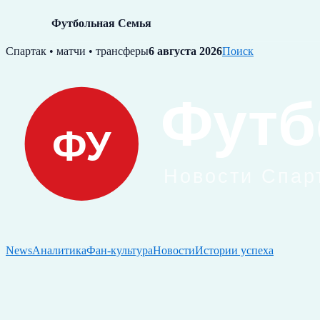
Футбольная Семья
Skip
Спартак • матчи • трансферы
6 августа 2026
Поиск
to
content
News
Аналитика
Фан-культура
Новости
Истории успеха