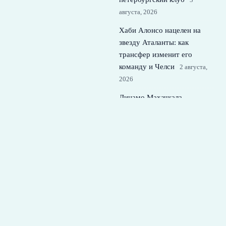
августа, 2026
Хаби Алонсо нацелен на
звезду Аталанты: как
трансфер изменит его
команду и Челси
2 августа,
2026
Динамо Махачкала –
Локомотив: составы,
интриги и контекст 2 тура
РПЛ
1 августа, 2026
© 2026 Футбольная Семья
Новости Спартака
News