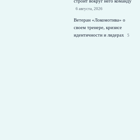
строит вокруг него команду
6 августа, 2026
Ветеран «Локомотива» о
своем тренере, кризисе
идентичности и лидерах
5
августа, 2026
ПСЖ нацелился на двух
лидеров Барселоны и
готовит перезагрузку
состава
4 августа, 2026
© 2026 Футбольная Семья
Новости Спартака
News
Аналитика