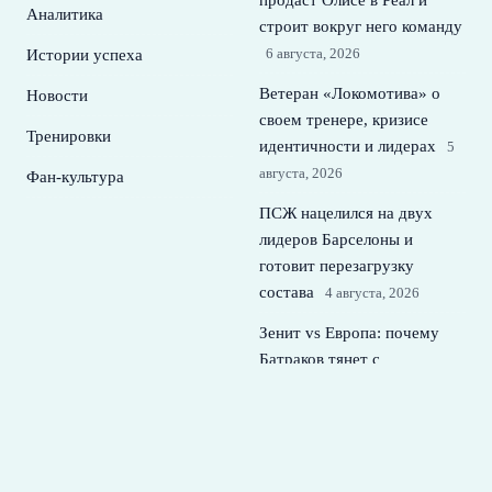
продаст Олисе в Реал и
Аналитика
строит вокруг него команду
6 августа, 2026
Истории успеха
Ветеран «Локомотива» о
Новости
своем тренере, кризисе
Тренировки
идентичности и лидерах
5
августа, 2026
Фан-культура
ПСЖ нацелился на двух
лидеров Барселоны и
готовит перезагрузку
состава
4 августа, 2026
Зенит vs Европа: почему
Батраков тянет с
трансфером в
петербургский клуб
3
августа, 2026
Хаби Алонсо нацелен на