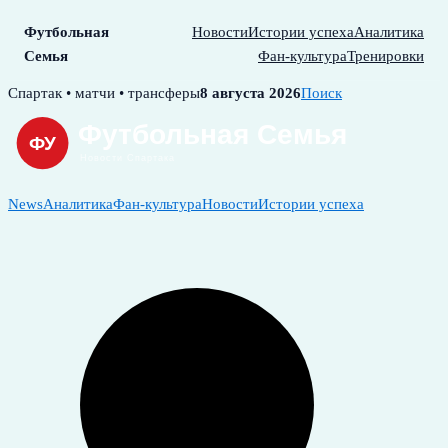
Футбольная
Новости
Истории успеха
Аналитика
Семья
Фан-культура
Тренировки
Skip
Спартак • матчи • трансферы
8 августа 2026
Поиск
to
content
News
Аналитика
Фан-культура
Новости
Истории успеха