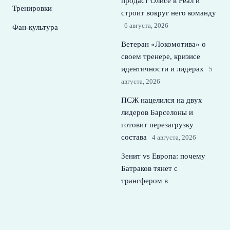
продаст Олисе в Реал и
Тренировки
строит вокруг него команду
6 августа, 2026
Фан-культура
Ветеран «Локомотива» о
своем тренере, кризисе
идентичности и лидерах
5
августа, 2026
ПСЖ нацелился на двух
лидеров Барселоны и
готовит перезагрузку
состава
4 августа, 2026
Зенит vs Европа: почему
Батраков тянет с
трансфером в
петербургский клуб
3
августа, 2026
© 2026 Футбольная Семья
Новости Спартака