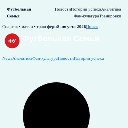
Футбольная
Новости
Истории успеха
Аналитика
Семья
Фан-культура
Тренировки
Skip
Спартак • матчи • трансферы
8 августа 2026
Поиск
to
content
News
Аналитика
Фан-культура
Новости
Истории успеха