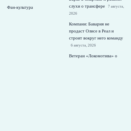
слухи о трансфере
7 августа,
Фан-культура
2026
Компани: Бавария не
продаст Олисе в Реал и
строит вокруг него команду
6 августа, 2026
Ветеран «Локомотива» о
своем тренере, кризисе
идентичности и лидерах
5
августа, 2026
ПСЖ нацелился на двух
лидеров Барселоны и
готовит перезагрузку
состава
4 августа, 2026
© 2026 Футбольная Семья
Новости Спартака