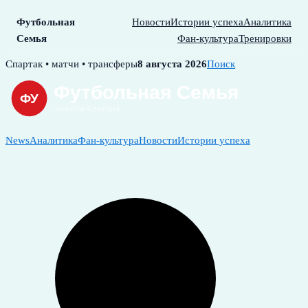
Футбольная
Новости
Истории успеха
Аналитика
Семья
Фан-культура
Тренировки
Skip
Спартак • матчи • трансферы
8 августа 2026
Поиск
to
content
News
Аналитика
Фан-культура
Новости
Истории успеха