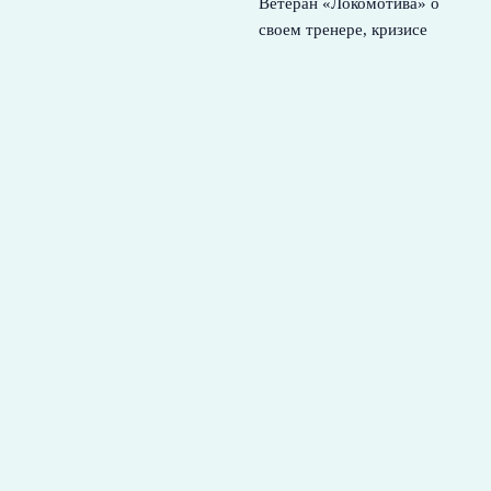
Ветеран «Локомотива» о
своем тренере, кризисе
идентичности и лидерах
5
августа, 2026
ПСЖ нацелился на двух
лидеров Барселоны и
готовит перезагрузку
состава
4 августа, 2026
© 2026 Футбольная Семья
Новости Спартака
News
Аналитика
Истории успеха
Новости