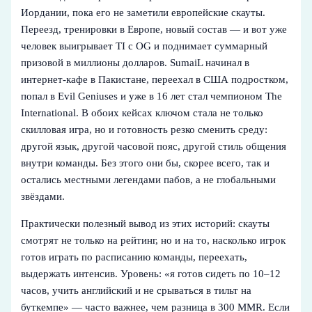
Иордании, пока его не заметили европейские скауты.
Переезд, тренировки в Европе, новый состав — и вот уже
человек выигрывает TI с OG и поднимает суммарный
призовой в миллионы долларов. SumaiL начинал в
интернет‑кафе в Пакистане, переехал в США подростком,
попал в Evil Geniuses и уже в 16 лет стал чемпионом The
International. В обоих кейсах ключом стала не только
скилловая игра, но и готовность резко сменить среду:
другой язык, другой часовой пояс, другой стиль общения
внутри команды. Без этого они бы, скорее всего, так и
остались местными легендами пабов, а не глобальными
звёздами.
Практически полезный вывод из этих историй: скауты
смотрят не только на рейтинг, но и на то, насколько игрок
готов играть по расписанию команды, переехать,
выдержать интенсив. Уровень: «я готов сидеть по 10–12
часов, учить английский и не срываться в тильт на
буткемпе» — часто важнее, чем разница в 300 MMR. Если