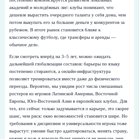
академий и молодёжных лиг: клубы понимают, что
дешевле вырастить очередного таланта у себя дома, чем
потом выкупать его за большие деньги у конкурентов за
рубежом. В итоге рынок становится ближе к
классическому футболу, где трансферы и аренды —
обычное дело.
Если смотреть вперёд на 3–5 лет, можно ожидать
дальнейшей глобализации составов: барьеры по языку
постепенно стираются, а онлайн‑инфраструктура
позволяет тренироваться вместе даже до физического
переезда. Вероятно, мы увидим рост числа смешанных
ростеров из игроков Латинской Америки, Восточной
Европы, Юго‑Восточной Азии в европейских клубах. Для
тех, кто сейчас только задумывается о карьере, это скорее
шанс, чем риск: окно возможностей становится шире. Но
требования к дисциплине и универсальности игрока тоже
вырастут: умение быстро адаптироваться, менять страну,
режим и роль в команде будет цениться не меньше, чем