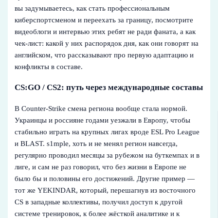
вы задумываетесь, как стать профессиональным
киберспортсменом и переехать за границу, посмотрите
видеоблоги и интервью этих ребят не ради фаната, а как
чек‑лист: какой у них распорядок дня, как они говорят на
английском, что рассказывают про первую адаптацию и
конфликты в составе.
CS:GO / CS2: путь через международные составы
В Counter-Strike смена региона вообще стала нормой.
Украинцы и россияне годами уезжали в Европу, чтобы
стабильно играть на крупных лигах вроде ESL Pro League
и BLAST. s1mple, хоть и не менял регион навсегда,
регулярно проводил месяцы за рубежом на буткемпах и в
лиге, и сам не раз говорил, что без жизни в Европе не
было бы и половины его достижений. Другие пример —
тот же YEKINDAR, который, перешагнув из восточного
CS в западные коллективы, получил доступ к другой
системе тренировок, к более жёсткой аналитике и к