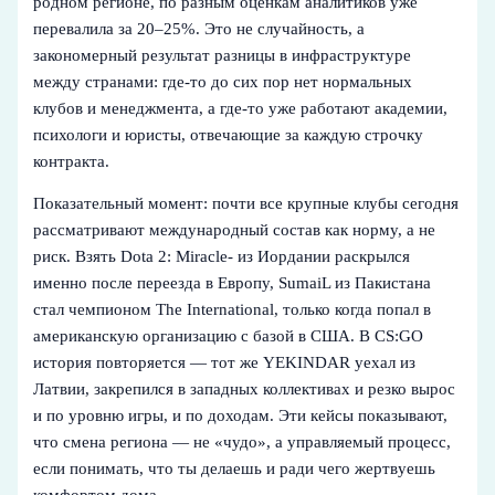
родном регионе, по разным оценкам аналитиков уже
перевалила за 20–25%. Это не случайность, а
закономерный результат разницы в инфраструктуре
между странами: где-то до сих пор нет нормальных
клубов и менеджмента, а где-то уже работают академии,
психологи и юристы, отвечающие за каждую строчку
контракта.
Показательный момент: почти все крупные клубы сегодня
рассматривают международный состав как норму, а не
риск. Взять Dota 2: Miracle- из Иордании раскрылся
именно после переезда в Европу, SumaiL из Пакистана
стал чемпионом The International, только когда попал в
американскую организацию с базой в США. В CS:GO
история повторяется — тот же YEKINDAR уехал из
Латвии, закрепился в западных коллективах и резко вырос
и по уровню игры, и по доходам. Эти кейсы показывают,
что смена региона — не «чудо», а управляемый процесс,
если понимать, что ты делаешь и ради чего жертвуешь