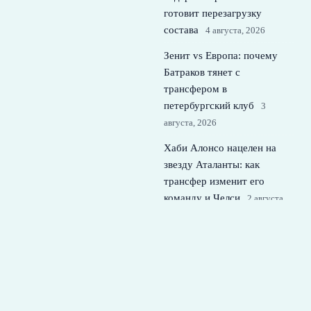
готовит перезагрузку
состава
4 августа, 2026
Зенит vs Европа: почему
Батраков тянет с
трансфером в
петербургский клуб
3
августа, 2026
Хаби Алонсо нацелен на
звезду Аталанты: как
трансфер изменит его
команду и Челси
2 августа,
2026
© 2026 Футбольная Семья
Новости Спартака