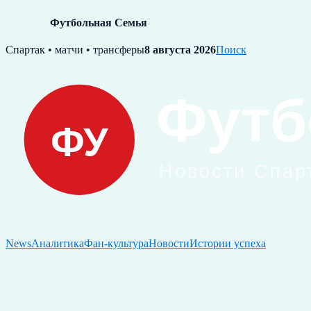
Футбольная Семья
Skip
Спартак • матчи • трансферы
8 августа 2026
Поиск
to
content
News
Аналитика
Фан-культура
Новости
Истории успеха