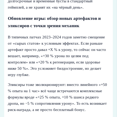
долгосрочные и временные бусты в стандартный
геймплей, а не хранят их «на чёрный день».
Обновление игры: обзор новых артефактов и
эликсиров с точки зрения механик
В типичных патчах 2023–2024 годов заметно смещение
от «сырых статов» к условным эффектах. Если раньше
артефакт просто давал +X % к урону, то сейчас он часто
вешает, например, «+30 % урона по целям под
контролем» или «+20 % к регенерации, если здоровье
ниже 50 %». Это усложняет билдостроение, но делает
игру глубже.
Эликсиры тоже эволюционируют: вместо линейного «+50
% опыта на 1 час» всё чаще встречаются комплексные
формулы вроде «+25 % опыта, +10 % шанса редкого
дропа, но −5 % сопротивления урону». То есть возникает
риск‑награда, а не просто бесплатный бонус.