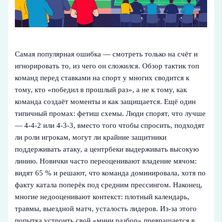
Самая популярная ошибка — смотреть только на счёт и
игнорировать то, из чего он сложился. Обзор тактик топ
команд перед ставками на спорт у многих сводится к
тому, кто «победил в прошлый раз», а не к тому, как
команда создаёт моменты и как защищается. Ещё один
типичный промах: фетиш схемы. Люди спорят, что лучше
— 4‑4‑2 или 4‑3‑3, вместо того чтобы спросить, подходят
ли роли игрокам, могут ли крайние защитники
поддерживать атаку, а центрбеки выдерживать высокую
линию. Новички часто переоценивают владение мячом:
видят 65 % и решают, что команда доминировала, хотя по
факту катала поперёк под средним прессингом. Наконец,
многие недооценивают контекст: плотный календарь,
травмы, выездной матч, усталость лидеров. Из‑за этого
попытка устроить свой «мини разбор» превращается в