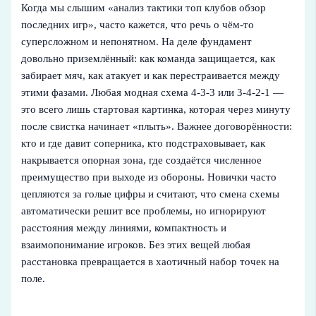
Когда мы слышим «анализ тактики топ клубов обзор
последних игр», часто кажется, что речь о чём‑то
суперсложном и непонятном. На деле фундамент
довольно приземлённый: как команда защищается, как
забирает мяч, как атакует и как перестраивается между
этими фазами. Любая модная схема 4‑3‑3 или 3‑4‑2‑1 —
это всего лишь стартовая картинка, которая через минуту
после свистка начинает «плыть». Важнее договорённости:
кто и где давит соперника, кто подстраховывает, как
накрывается опорная зона, где создаётся численное
преимущество при выходе из обороны. Новички часто
цепляются за голые цифры и считают, что смена схемы
автоматически решит все проблемы, но игнорируют
расстояния между линиями, компактность и
взаимопонимание игроков. Без этих вещей любая
расстановка превращается в хаотичный набор точек на
поле.