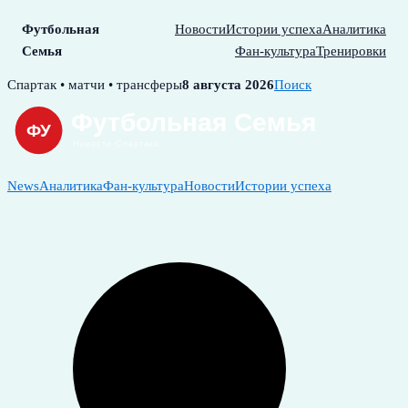
Футбольная
Новости
Истории успеха
Аналитика
Семья
Фан-культура
Тренировки
Skip
Спартак • матчи • трансферы
8 августа 2026
Поиск
to
content
News
Аналитика
Фан-культура
Новости
Истории успеха