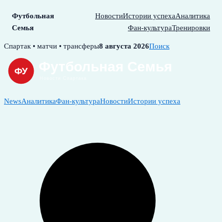
Футбольная
Новости
Истории успеха
Аналитика
Семья
Фан-культура
Тренировки
Skip
Спартак • матчи • трансферы
8 августа 2026
Поиск
to
content
News
Аналитика
Фан-культура
Новости
Истории успеха