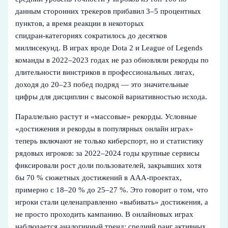
данным сторонних трекеров прибавил 3–5 процентных
пунктов, а время реакции в некоторых
спидран‑категориях сократилось до десятков
миллисекунд. В играх вроде Dota 2 и League of Legends
команды в 2022–2023 годах не раз обновляли рекорды по
длительности винстриков в профессиональных лигах,
доходя до 20–23 побед подряд — это значительные
цифры для дисциплин с высокой вариативностью исхода.
Параллельно растут и «массовые» рекорды. Условные
«достижения и рекорды в популярных онлайн играх»
теперь включают не только киберспорт, но и статистику
рядовых игроков: за 2022–2024 годы крупные сервисы
фиксировали рост доли пользователей, закрывших хотя
бы 70 % сюжетных достижений в ААА‑проектах,
примерно с 18–20 % до 25–27 %. Это говорит о том, что
игроки стали целенаправленно «выбивать» достижения, а
не просто проходить кампанию. В онлайновых играх
наблюдается аналогичный тренд: средний ранг активных