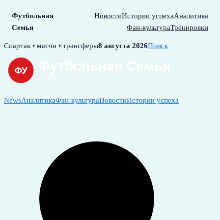
Футбольная
Новости
Истории успеха
Аналитика
Семья
Фан-культура
Тренировки
Skip
Спартак • матчи • трансферы
8 августа 2026
Поиск
to
content
News
Аналитика
Фан-культура
Новости
Истории успеха