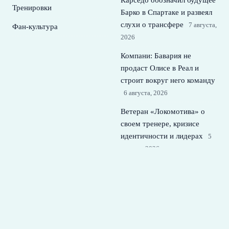
Карседо обозначил будущее
Тренировки
Барко в Спартаке и развеял
слухи о трансфере
7 августа,
Фан-культура
2026
Компани: Бавария не
продаст Олисе в Реал и
строит вокруг него команду
6 августа, 2026
Ветеран «Локомотива» о
своем тренере, кризисе
идентичности и лидерах
5
августа, 2026
ПСЖ нацелился на двух
лидеров Барселоны и
готовит перезагрузку
состава
4 августа, 2026
© 2026 Футбольная Семья
Новости Спартака