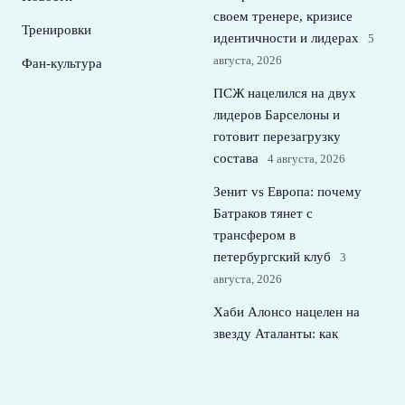
своем тренере, кризисе
Тренировки
идентичности и лидерах
5
августа, 2026
Фан-культура
ПСЖ нацелился на двух
лидеров Барселоны и
готовит перезагрузку
состава
4 августа, 2026
Зенит vs Европа: почему
Батраков тянет с
трансфером в
петербургский клуб
3
августа, 2026
Хаби Алонсо нацелен на
звезду Аталанты: как
трансфер изменит его
команду и Челси
2 августа,
2026