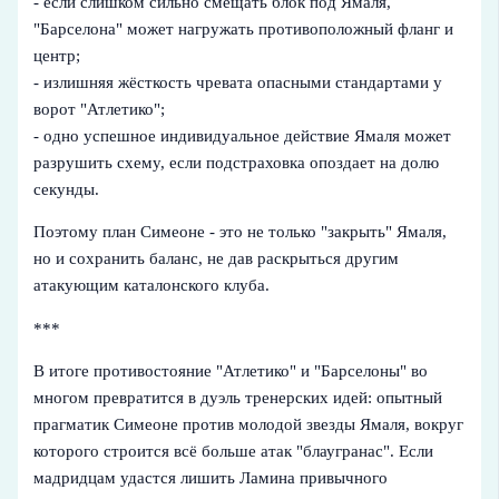
- если слишком сильно смещать блок под Ямаля,
"Барселона" может нагружать противоположный фланг и
центр;
- излишняя жёсткость чревата опасными стандартами у
ворот "Атлетико";
- одно успешное индивидуальное действие Ямаля может
разрушить схему, если подстраховка опоздает на долю
секунды.
Поэтому план Симеоне - это не только "закрыть" Ямаля,
но и сохранить баланс, не дав раскрыться другим
атакующим каталонского клуба.
***
В итоге противостояние "Атлетико" и "Барселоны" во
многом превратится в дуэль тренерских идей: опытный
прагматик Симеоне против молодой звезды Ямаля, вокруг
которого строится всё больше атак "блаугранас". Если
мадридцам удастся лишить Ламина привычного