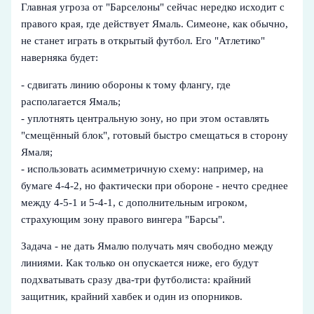
Главная угроза от "Барселоны" сейчас нередко исходит с
правого края, где действует Ямаль. Симеоне, как обычно,
не станет играть в открытый футбол. Его "Атлетико"
наверняка будет:
- сдвигать линию обороны к тому флангу, где
располагается Ямаль;
- уплотнять центральную зону, но при этом оставлять
"смещённый блок", готовый быстро смещаться в сторону
Ямаля;
- использовать асимметричную схему: например, на
бумаге 4-4-2, но фактически при обороне - нечто среднее
между 4-5-1 и 5-4-1, с дополнительным игроком,
страхующим зону правого вингера "Барсы".
Задача - не дать Ямалю получать мяч свободно между
линиями. Как только он опускается ниже, его будут
подхватывать сразу два-три футболиста: крайний
защитник, крайний хавбек и один из опорников.