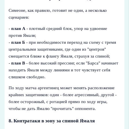
Симеоне, как правило, готовит не один, а несколько
сценариев:
-
план А
- плотный средний блок, упор на удвоение
против Ямаля;
-
план Б
- при необходимости переход на схему с тремя
центральными защитниками, где один из "центров"
смещается ближе к флангу Ямаля, страхуя за спиной;
-
план В
- более высокий прессинг, если "Барса" начинает
находить Ямаля между линиями и тот чувствует себя
слишком свободно.
По ходу матча аргентинец может менять расположение
крайних защитников: один - более агрессивный, другой -
более осторожный, с ротацией прямо по ходу игры,
чтобы не дать Ямалю "прочитать" оппонента.
8. Контратаки в зону за спиной Ямаля