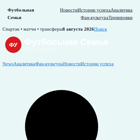
Футбольная
Новости
Истории успеха
Аналитика
Семья
Фан-культура
Тренировки
Skip
Спартак • матчи • трансферы
8 августа 2026
Поиск
to
content
News
Аналитика
Фан-культура
Новости
Истории успеха