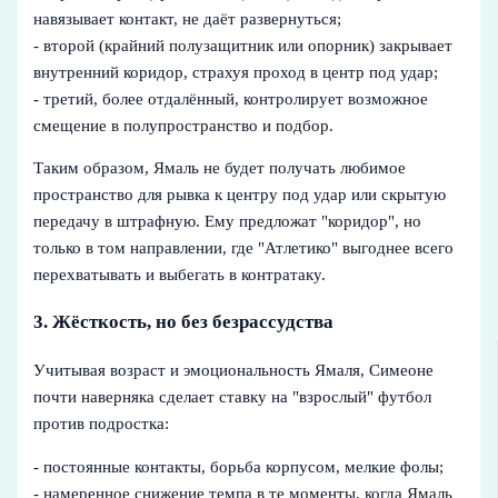
навязывает контакт, не даёт развернуться;
- второй (крайний полузащитник или опорник) закрывает
внутренний коридор, страхуя проход в центр под удар;
- третий, более отдалённый, контролирует возможное
смещение в полупространство и подбор.
Таким образом, Ямаль не будет получать любимое
пространство для рывка к центру под удар или скрытую
передачу в штрафную. Ему предложат "коридор", но
только в том направлении, где "Атлетико" выгоднее всего
перехватывать и выбегать в контратаку.
3. Жёсткость, но без безрассудства
Учитывая возраст и эмоциональность Ямаля, Симеоне
почти наверняка сделает ставку на "взрослый" футбол
против подростка:
- постоянные контакты, борьба корпусом, мелкие фолы;
- намеренное снижение темпа в те моменты, когда Ямаль