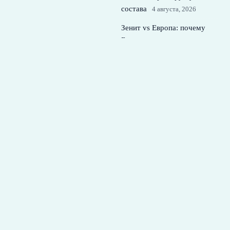
состава
4 августа, 2026
Зенит vs Европа: почему
Батраков тянет с
трансфером в
петербургский клуб
3
августа, 2026
© 2026 Футбольная Семья
Новости Спартака
News
Аналитика
Истории успеха
Новости
Тренировки