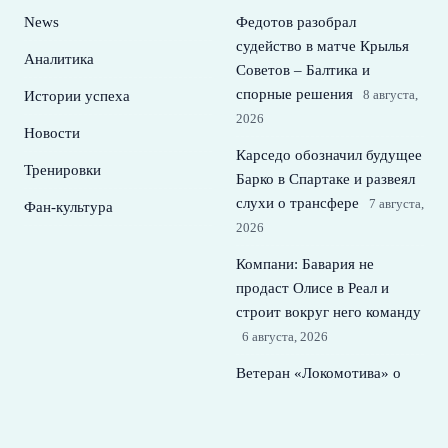
News
Федотов разобрал
судейство в матче Крылья
Аналитика
Советов – Балтика и
спорные решения
8 августа,
Истории успеха
2026
Новости
Карседо обозначил будущее
Тренировки
Барко в Спартаке и развеял
слухи о трансфере
7 августа,
Фан-культура
2026
Компани: Бавария не
продаст Олисе в Реал и
строит вокруг него команду
6 августа, 2026
Ветеран «Локомотива» о
своем тренере, кризисе
идентичности и лидерах
5
августа, 2026